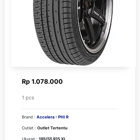
Rp 1.078.000
1 pcs
Brand :
Accelera - PHI R
Outlet :
Outlet Tertentu
Ukuran :
195/55 R15 XL