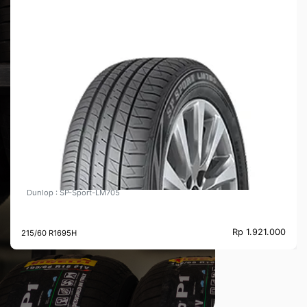
Dunlop LM705215/60R16 - 215/60 R1695H
Dunlop : SP-Sport-LM705
Rp 1.921.000
215/60 R1695H