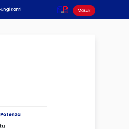
ungi Kami
Masuk
 Potenza
tu