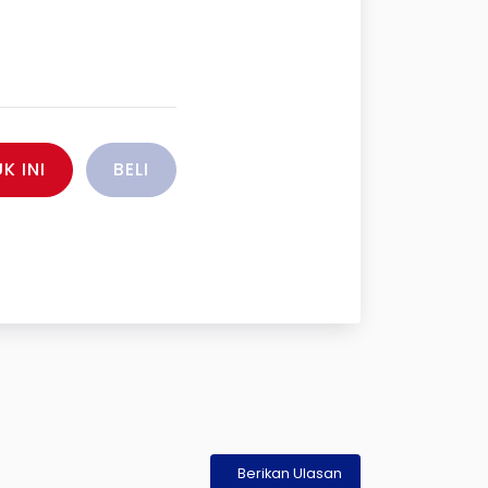
K INI
BELI
Berikan Ulasan