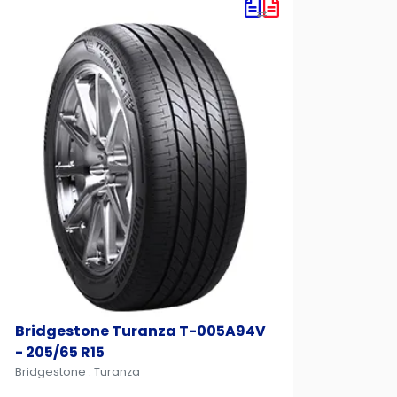
Bridgestone Turanza T-005A94V
Bridg
- 205/65 R15
175R1
Bridgestone : Turanza
Bridge