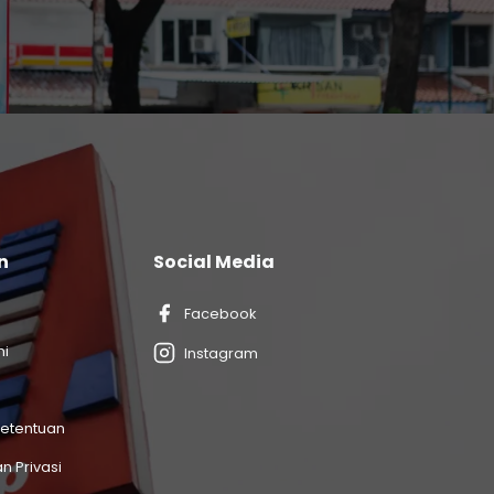
n
Social Media
Facebook
mi
Instagram
Ketentuan
n Privasi