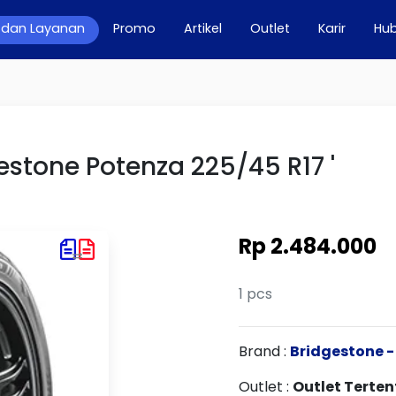
 dan Layanan
Promo
Artikel
Outlet
Karir
Hub
gestone Potenza 225/45 R17 '
Rp 2.484.000
1 pcs
Brand :
Bridgestone -
Outlet :
Outlet Terten