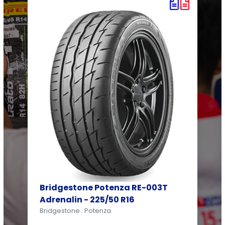
Bridgestone Potenza RE-003T
Adrenalin - 225/50 R16
Bridgestone : Potenza