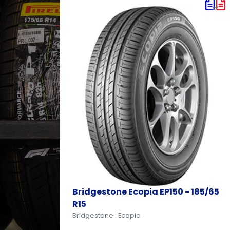
-
Bridgestone Ecopia EP150 - 185/65
R15
Bridgestone : Ecopia