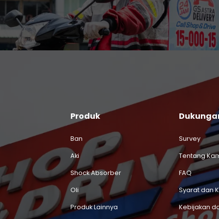
Produk
Dukunga
Ban
Survey
Aki
Tentang Ka
Shock Absorber
FAQ
Oli
Syarat dan 
Produk Lainnya
Kebijakan da