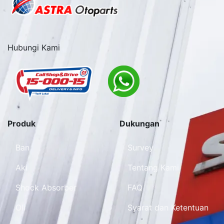
Hubungi Kami
Produk
Dukungan
Ban
Survey
Aki
Tentang Kami
Shock Absorber
FAQ
Oli
Syarat dan Ketentuan