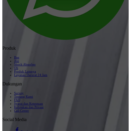
Produk
Ban
Aki
Shock Absorber
Oli
Produk Lainnya
Layanan Darurat 24 Jam
Dukungan
Survey
Tentang Kami
FAQ
Syarat dan Ketentuan
Kebijakan dan Privasi
Call Center
Social Media