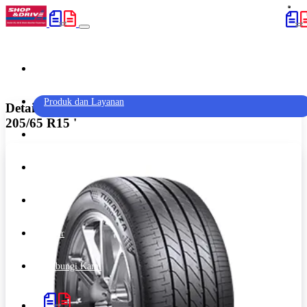
Home
(current)
Produk dan Layanan
Detail Produk 'Bridgestone Turanza T-005A94V -
205/65 R15 '
Promo
Artikel
Outlet
Karir
Hubungi Kami