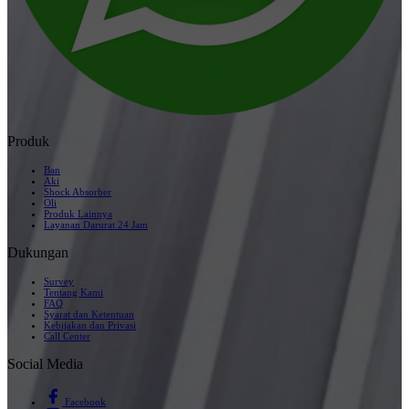
Produk
Ban
Aki
Shock Absorber
Oli
Produk Lainnya
Layanan Darurat 24 Jam
Dukungan
Survey
Tentang Kami
FAQ
Syarat dan Ketentuan
Kebijakan dan Privasi
Call Center
Social Media
Facebook