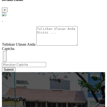
×
-
Tuliskan Ulasan Anda
Captcha
Submit
Subscribe