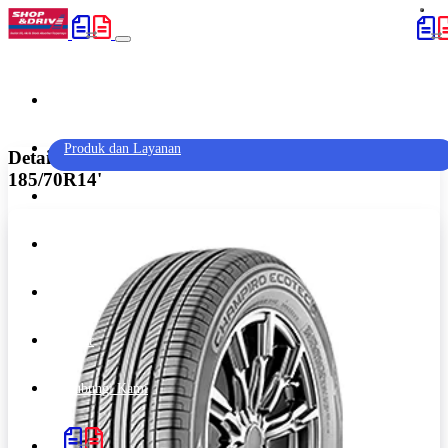
Home
(current)
Produk dan Layanan
Detail Produk 'GT Radial Champiro Ecotec -
185/70R14'
Promo
Artikel
Outlet
Karir
Hubungi Kami