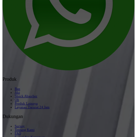
Produk
Ban
Aki
Shock Absorber
Oli
Produk Lainnya
Layanan Darurat 24 Jam
Dukungan
Survey
Tentang Kami
FAQ