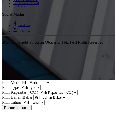
Syarat dan Ketentuan
Kebijakan dan Privasi
Call Center
Social Media
Facebook
Instagram
2026 Copyright PT Astra Otoparts, Tbk. | All Right Reserved
Pilih Merk
Pilih Type
Pilih Kapasitas ( CC )
Pilih Bahan Bakar
Pilih Tahun
Pencarian Lanjut