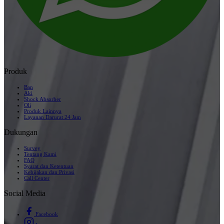
Produk
Ban
Aki
Shock Absorber
Oli
Produk Lainnya
Layanan Darurat 24 Jam
Dukungan
Survey
Tentang Kami
FAQ
Syarat dan Ketentuan
Kebijakan dan Privasi
Call Center
Social Media
Facebook