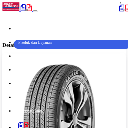
Home
(current)
Produk dan Layanan
Detail Produk 'GT Radial Savero SUV - 265/65R17'
Promo
Artikel
Outlet
Karir
Hubungi Kami