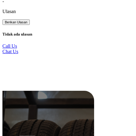
-
Ulasan
Berikan Ulasan
Tidak ada ulasan
Call Us
Chat Us
Produk Terkait