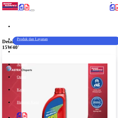
Home
(current)
Produk dan Layanan
Detail Produk 'Pertamina Mesran Meditran SC
15W40'
Promo
Artikel
Outlet
Karir
Hubungi Kami