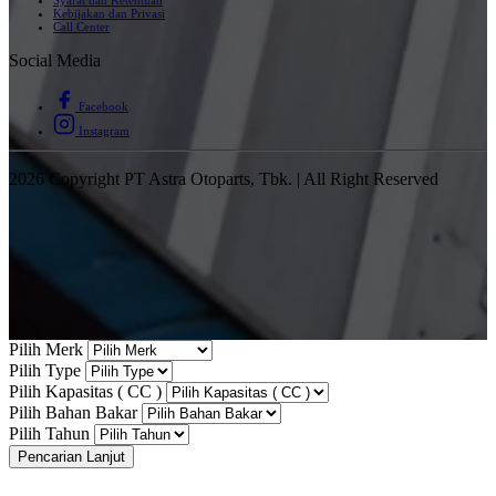
Syarat dan Ketentuan
Kebijakan dan Privasi
Call Center
Social Media
Facebook
Instagram
2026 Copyright PT Astra Otoparts, Tbk. | All Right Reserved
Pilih Merk
Pilih Type
Pilih Kapasitas ( CC )
Pilih Bahan Bakar
Pilih Tahun
Pencarian Lanjut