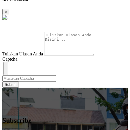
×
-
Tuliskan Ulasan Anda
Captcha
Submit
Subscribe