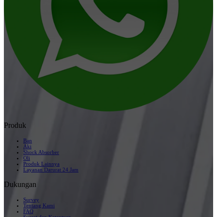
Produk
Ban
Aki
Shock Absorber
Oli
Produk Lainnya
Layanan Darurat 24 Jam
Dukungan
Survey
Tentang Kami
FAQ