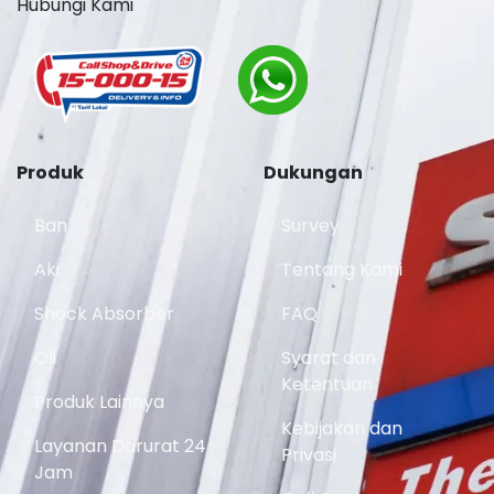
Hubungi Kami
Produk
Dukungan
Ban
Survey
Aki
Tentang Kami
Shock Absorber
FAQ
Oli
Syarat dan
Ketentuan
Produk Lainnya
Kebijakan dan
Layanan Darurat 24
Privasi
Jam