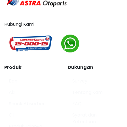
Hubungi Kami
Produk
Dukungan
Ban
Survey
Aki
Tentang Kami
Shock Absorber
FAQ
Oli
Syarat dan
Ketentuan
Produk Lainnya