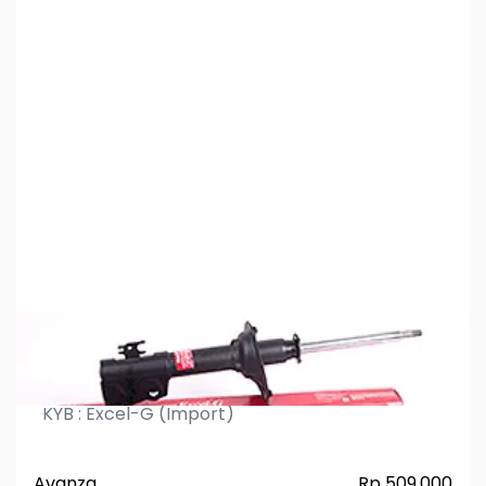
Shock Absorber KYB Excel-G Avanza R
KYB : Excel-G (Import)
Avanza
Rp 509.000