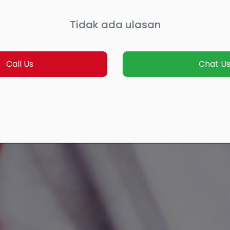
Tidak ada ulasan
Call Us
Chat U