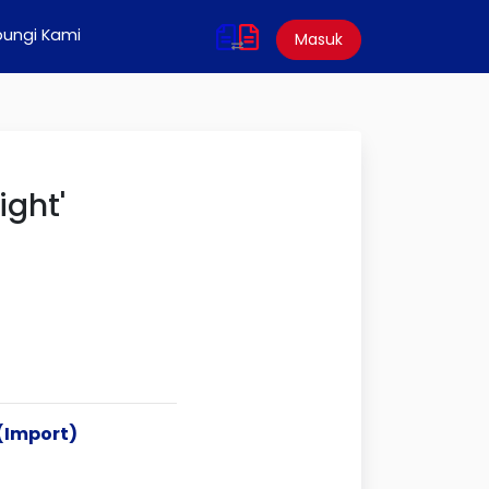
ungi Kami
Masuk
ight'
 (Import)
t