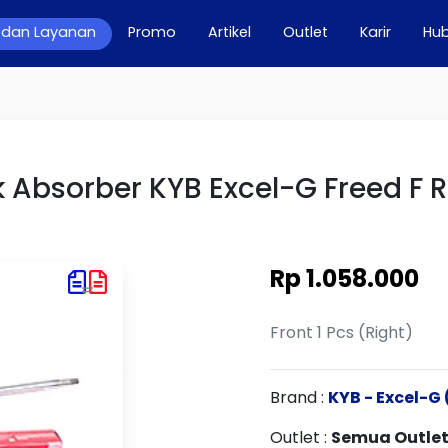
 dan Layanan
Promo
Artikel
Outlet
Karir
Hub
k Absorber KYB Excel-G Freed F R
Rp 1.058.000
Front 1 Pcs (Right)
Brand :
KYB - Excel-G
Outlet :
Semua Outle