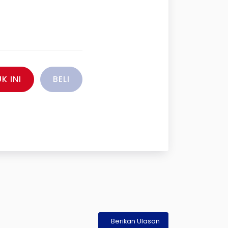
K INI
BELI
Berikan Ulasan