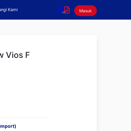
ngi Kami
Masuk
w Vios F
Import)