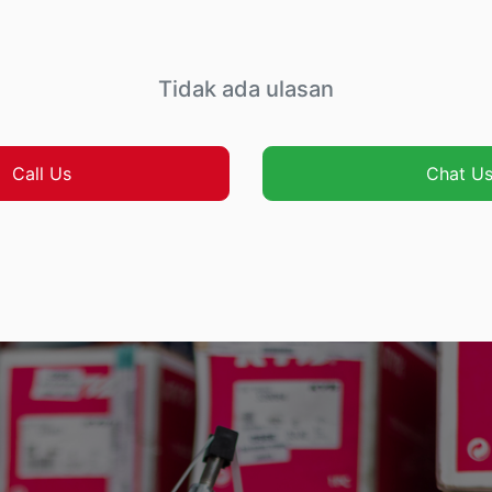
Tidak ada ulasan
Call Us
Chat U