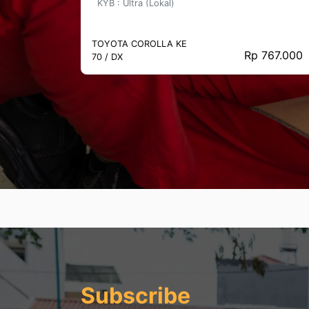
KYB : Ultra (Lokal)
TOYOTA COROLLA KE
50.000
Rp 767.000
70 / DX
Subscribe