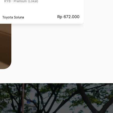
KYB : Premium (Lokal)
KYB : P
Rp 672.000
Panjang 
Toyota Soluna
mm Panja
426 mm 
Langkah