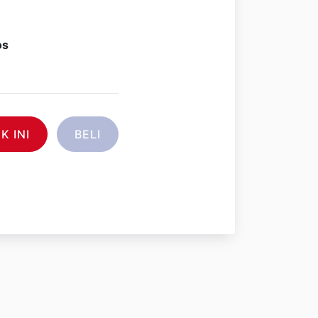
os
 INI
BELI