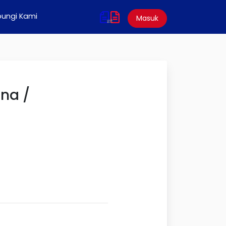
ungi Kami
Masuk
una /