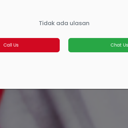
Tidak ada ulasan
Call Us
Chat U