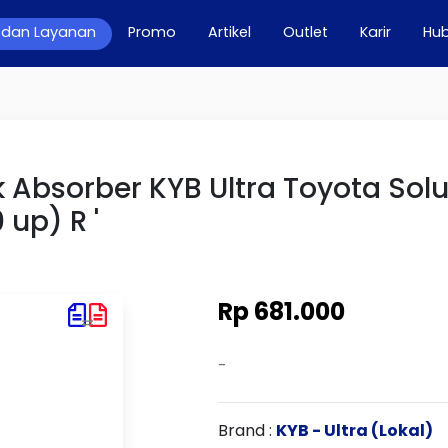
 dan Layanan
Promo
Artikel
Outlet
Karir
Hub
k Absorber KYB Ultra Toyota Sol
 up) R '
Rp 681.000
-
Brand :
KYB - Ultra (Lokal)