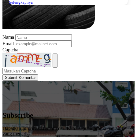
Selengkapnya
Nama
Email
Captcha
Submit Komentar
Subscribe
Dapatkan Informasi Terbaru dari Kami seputar promo dan artikel
yang menarik