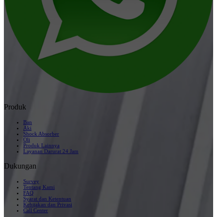
Produk
Ban
Aki
Shock Absorber
Oli
Produk Lainnya
Layanan Darurat 24 Jam
Dukungan
Survey
Tentang Kami
FAQ
Syarat dan Ketentuan
Kebijakan dan Privasi
Call Center