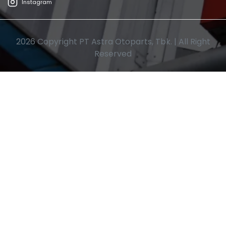
Instagram
2026 Copyright PT Astra Otoparts, Tbk. | All Right
Reserved