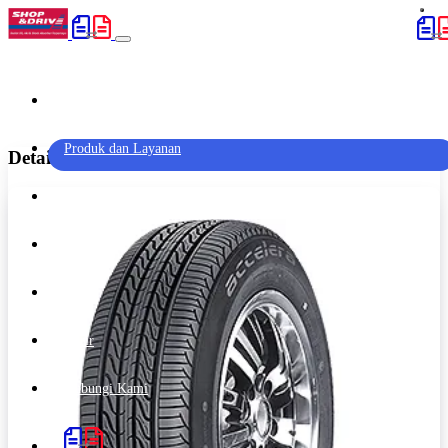
Home
(current)
Produk dan Layanan
Detail Produk 'Accelera Eco Plush - 175/65 R14'
Promo
Artikel
Outlet
Karir
Hubungi Kami