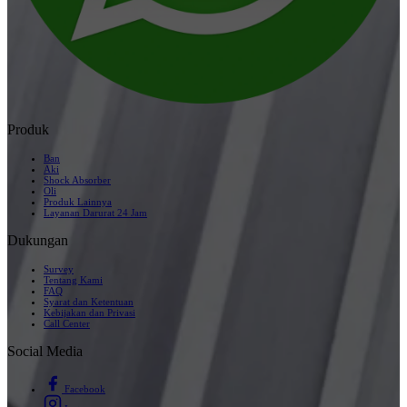
Produk
Ban
Aki
Shock Absorber
Oli
Produk Lainnya
Layanan Darurat 24 Jam
Dukungan
Survey
Tentang Kami
FAQ
Syarat dan Ketentuan
Kebijakan dan Privasi
Call Center
Social Media
Facebook