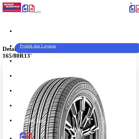
Home
(current)
Produk dan Layanan
Detail Produk 'GT Radial Champiro Ecotec -
165/80R13'
Promo
Artikel
Outlet
Karir
Hubungi Kami