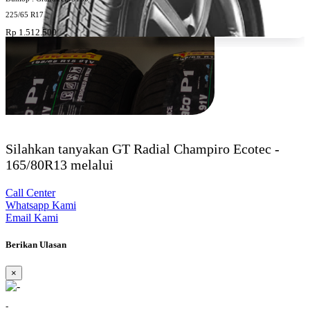
225/65 R17
Rp 1.512.500
Silahkan tanyakan GT Radial Champiro Ecotec -
165/80R13 melalui
Call Center
Whatsapp Kami
Email Kami
Berikan Ulasan
×
-