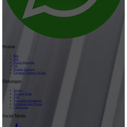
Produk
Ban
Aki
Shock Absorber
Oli
Produk Lainnya
Layanan Darurat 24 Jam
Dukungan
Survey
Tentang Kami
FAQ
Syarat dan Ketentuan
Kebijakan dan Privasi
Call Center
Social Media