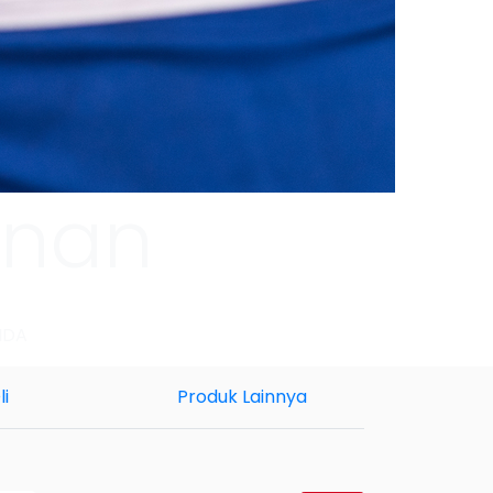
anan
NDA
li
Produk Lainnya