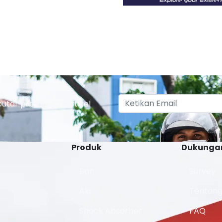
putar promo dan artikel
Produk
Dukunga
Ban
Survey
Aki
Tentang
Shock Absorber
FAQ