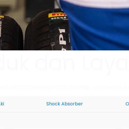
duk dan Lay
PATKAN KEBUTUHAN PERAWATAN MOBIL KESAYANGAN A
ki
Shock Absorber
O