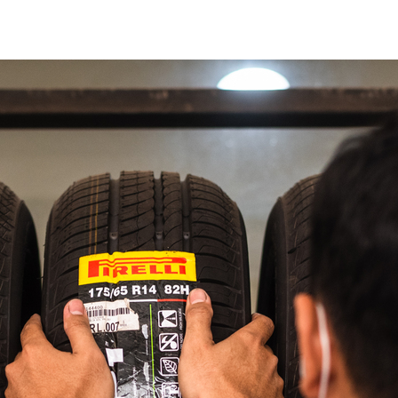
ent)
duk dan Layanan
Promo
Artikel
Outlet
Karir
Hubun