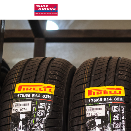
Home
(curr
Pro